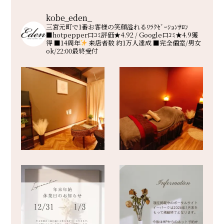
kobe_eden_
三宮元町で1番お客様の笑顔溢れるﾘﾗｸｾﾞｰｼｮﾝｻﾛﾝ
■hotpepper口ｺﾐ評価★4.92 / Google口ｺﾐ★4.9獲
得
■14周年
来店者数 約1万人達成
■完全個室/男女
ok/22:00最終受付