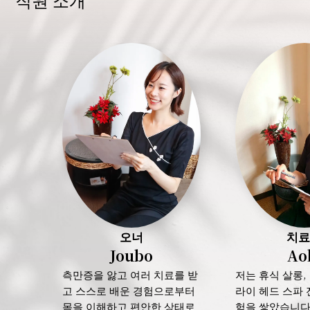
오너
치
Joubo
Ao
측만증을 앓고 여러 치료를 받
저는 휴식 살롱, 
고 스스로 배운 경험으로부터
라이 헤드 스파
몸을 이해하고 편안한 상태로
험을 쌓았습니다