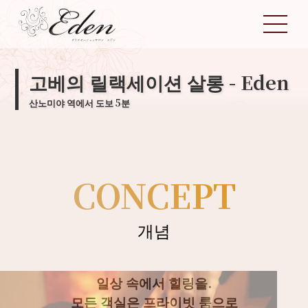
HOME
고베의 릴랙세이션 살롱 - Eden
메뉴
산노미야 역에서 도보 5분
리뷰
FAQ
CONCEPT
회사 개요
日本語
English
中文 (中国)
한국어
개념
일상 속에서 힐링을.
모든 객실은 프라이빗 룸으로